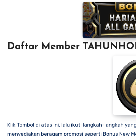
Daftar Member TAHUNHO
Klik Tombol di atas ini, lalu ikuti langkah-langkah 
menyediakan beragam promosi seperti Bonus New M