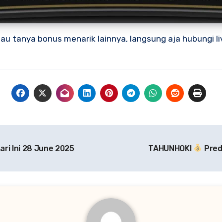
u tanya bonus menarik lainnya, langsung aja hubungi liv
ri Ini 28 June 2025
TAHUNHOKI
Pred