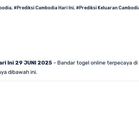
bodia
,
#Prediksi Cambodia Hari Ini
,
#Prediksi Keluaran Cambodi
ri Ini 29 JUNI 2025
– Bandar togel online terpecaya d
ya dibawah ini.