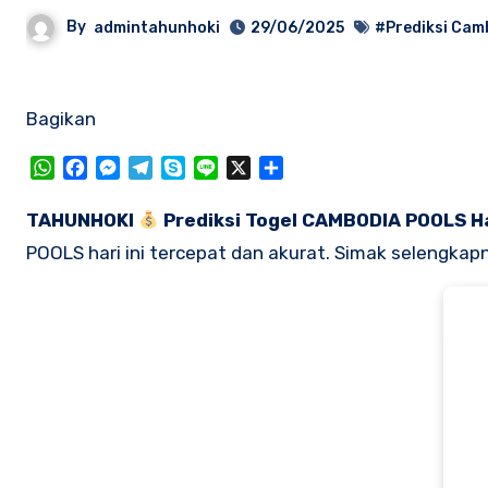
By
admintahunhoki
29/06/2025
#Prediksi Cam
Bagikan
WhatsApp
Facebook
Messenger
Telegram
Skype
Line
X
Share
TAHUNHOKI
Prediksi Togel CAMBODIA POOLS Ha
POOLS hari ini tercepat dan akurat. Simak selengkapn