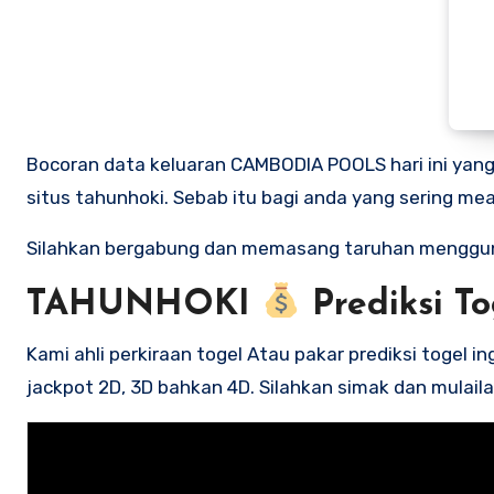
Bocoran data keluaran CAMBODIA POOLS hari ini yang
situs tahunhoki. Sebab itu bagi anda yang sering mea
Silahkan bergabung dan memasang taruhan menggunak
TAHUNHOKI
Prediksi T
Kami ahli perkiraan togel Atau pakar prediksi toge
jackpot 2D, 3D bahkan 4D. Silahkan simak dan mulail