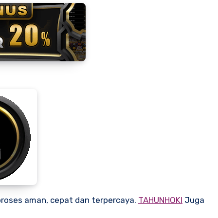
, proses aman, cepat dan terpercaya.
TAHUNHOKI
Juga