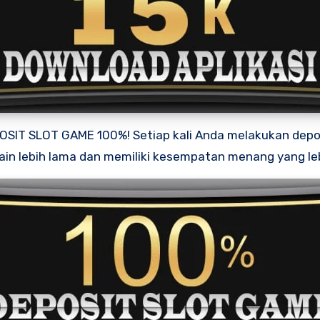
OSIT SLOT GAME 100%! Setiap kali Anda melakukan depo
in lebih lama dan memiliki kesempatan menang yang lebi