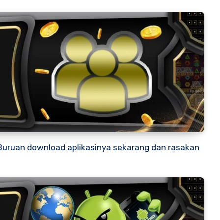
 Buruan download aplikasinya sekarang dan rasakan