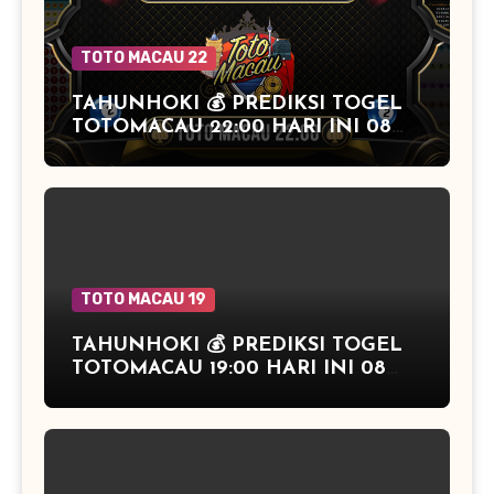
TOTO MACAU 22
TAHUNHOKI 💰 PREDIKSI TOGEL
TOTOMACAU 22:00 HARI INI 08
AGUSTUS 2026
TOTO MACAU 19
TAHUNHOKI 💰 PREDIKSI TOGEL
TOTOMACAU 19:00 HARI INI 08
AGUSTUS 2026