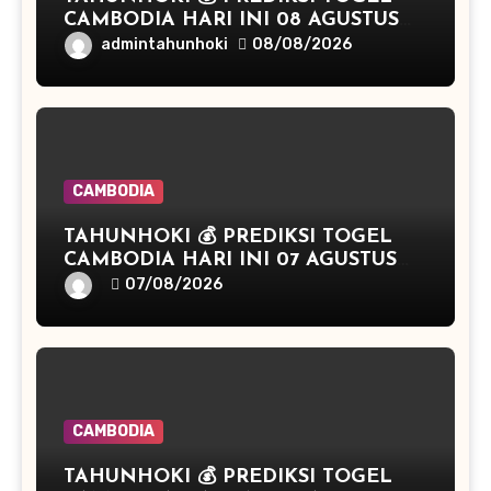
CAMBODIA HARI INI 08 AGUSTUS
2026
admintahunhoki
08/08/2026
CAMBODIA
TAHUNHOKI 💰 PREDIKSI TOGEL
CAMBODIA HARI INI 07 AGUSTUS
2026
07/08/2026
CAMBODIA
TAHUNHOKI 💰 PREDIKSI TOGEL