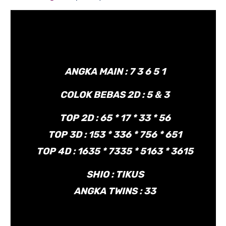
ANGKA MAIN : 7 3 6 5 1
COLOK BEBAS 2D : 5 & 3
TOP 2D : 65 * 17 * 33 * 56
TOP 3D : 153 * 336 * 756 * 651
TOP 4D : 1635 * 7335 * 5163 * 3615
SHIO : TIKUS
ANGKA TWINS : 33