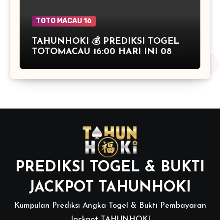
TOTO MACAU 16
TAHUNHOKI 💰 PREDIKSI TOGEL
TOTOMACAU 16:00 HARI INI 08
AGUSTUS 2026
PREDIKSI TOGEL & BUKTI
JACKPOT TAHUNHOKI
Kumpulan Prediksi Angka Togel & Bukti Pembayaran
Jackpot TAHUNHOKI