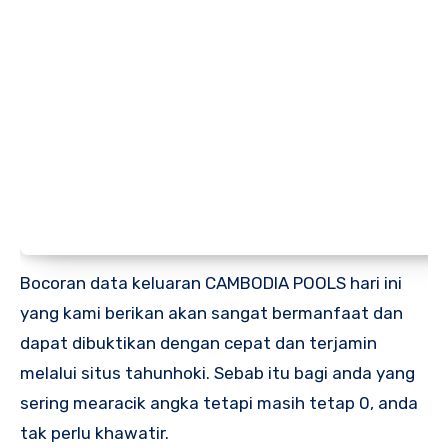
Bocoran data keluaran CAMBODIA POOLS hari ini
yang kami berikan akan sangat bermanfaat dan
dapat dibuktikan dengan cepat dan terjamin
melalui situs tahunhoki. Sebab itu bagi anda yang
sering mearacik angka tetapi masih tetap 0, anda
tak perlu khawatir.