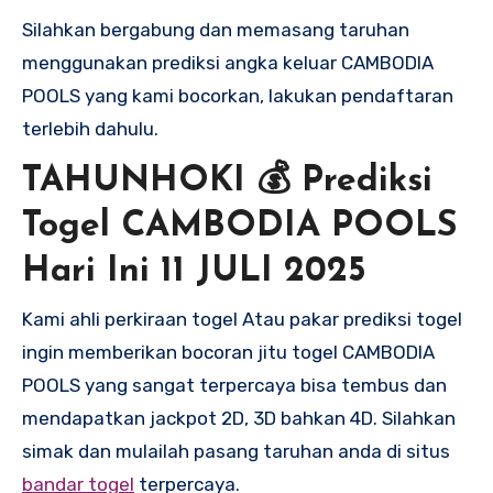
Silahkan bergabung dan memasang taruhan
menggunakan prediksi angka keluar CAMBODIA
POOLS yang kami bocorkan, lakukan pendaftaran
terlebih dahulu.
TAHUNHOKI 💰 Prediksi
Togel CAMBODIA POOLS
Hari Ini 11 JULI 2025
Kami ahli perkiraan togel Atau pakar prediksi togel
ingin memberikan bocoran jitu togel CAMBODIA
POOLS yang sangat terpercaya bisa tembus dan
mendapatkan jackpot 2D, 3D bahkan 4D. Silahkan
simak dan mulailah pasang taruhan anda di situs
bandar togel
terpercaya.