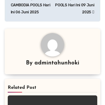
CAMBODIA POOLS Hari
POOLS Hari Ini 09 Juni
Ini 06 Juni 2025
2025
By
admintahunhoki
Related Post