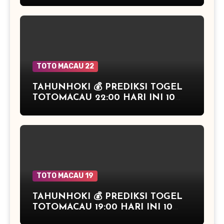
TOTO MACAU 22
TAHUNHOKI 💰 PREDIKSI TOGEL
TOTOMACAU 22:00 HARI INI 10
AGUSTUS 2026
TOTO MACAU 19
TAHUNHOKI 💰 PREDIKSI TOGEL
TOTOMACAU 19:00 HARI INI 10
AGUSTUS 2026