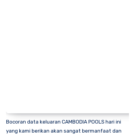
Bocoran data keluaran CAMBODIA POOLS hari ini
yang kami berikan akan sangat bermanfaat dan