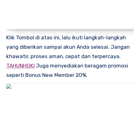
Klik Tombol di atas ini, lalu ikuti langkah-langkah
yang diberikan sampai akun Anda selesai. Jangan
khawatir, proses aman, cepat dan terpercaya.
TAHUNHOKI
Juga menyediakan beragam promosi
seperti Bonus New Member 20%.