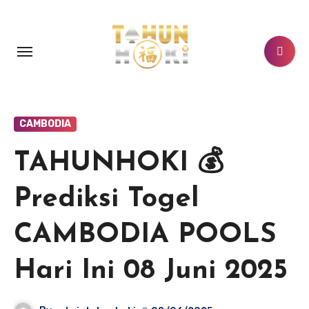
Lewati
ke
konten
CAMBODIA
TAHUNHOKI 💰
Prediksi Togel
CAMBODIA POOLS
Hari Ini 08 Juni 2025