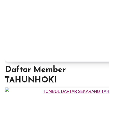
Daftar Member
TAHUNHOKI