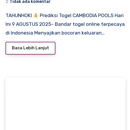
Tidak ada komentar
TAHUNHOKI
Prediksi Togel CAMBODIA POOLS Hari
Ini 9 AGUSTUS 2025– Bandar togel online terpecaya
di Indonesia Menyajikan bocoran keluaran…
Baca Lebih Lanjut