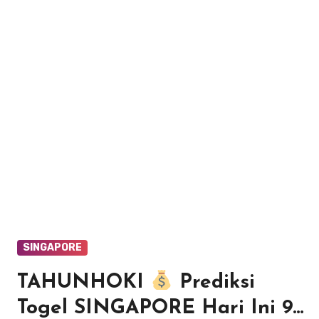
SINGAPORE
TAHUNHOKI
Prediksi
Togel SINGAPORE Hari Ini 9