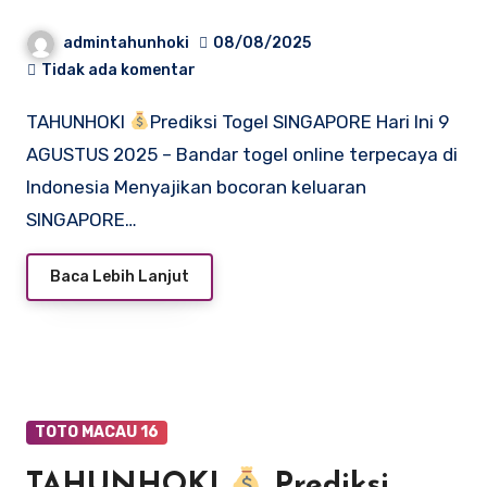
AGUSTUS 2025
admintahunhoki
08/08/2025
Tidak ada komentar
TAHUNHOKI
Prediksi Togel SINGAPORE Hari Ini 9
AGUSTUS 2025 – Bandar togel online terpecaya di
Indonesia Menyajikan bocoran keluaran
SINGAPORE…
Baca Lebih Lanjut
TOTO MACAU 16
TAHUNHOKI
Prediksi