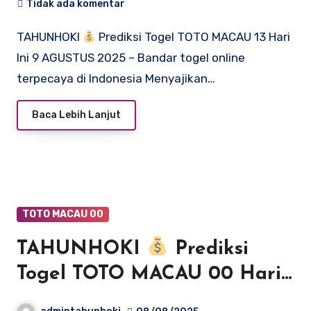
Tidak ada komentar
TAHUNHOKI
Prediksi Togel TOTO MACAU 13 Hari
Ini 9 AGUSTUS 2025 – Bandar togel online
terpecaya di Indonesia Menyajikan…
Baca Lebih Lanjut
TOTO MACAU 00
TAHUNHOKI
Prediksi
Togel TOTO MACAU 00 Hari
Ini 8 AGUSTUS 2025