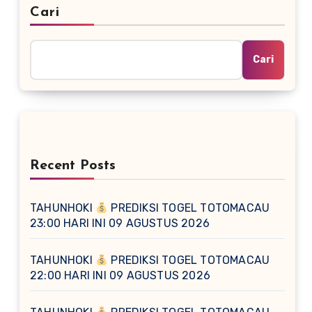
Cari
Cari
Recent Posts
TAHUNHOKI
PREDIKSI TOGEL TOTOMACAU
23:00 HARI INI 09 AGUSTUS 2026
TAHUNHOKI
PREDIKSI TOGEL TOTOMACAU
22:00 HARI INI 09 AGUSTUS 2026