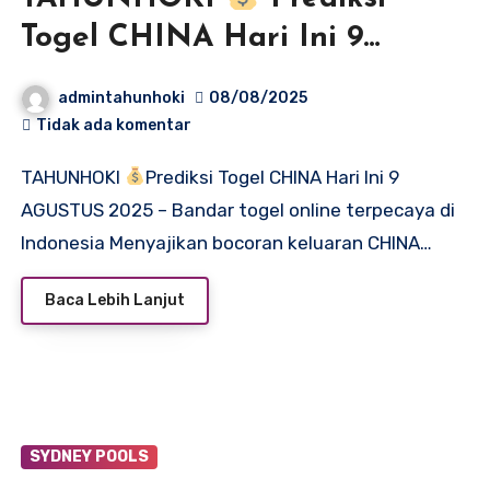
Togel CHINA Hari Ini 9
AGUSTUS 2025
admintahunhoki
08/08/2025
Tidak ada komentar
TAHUNHOKI
Prediksi Togel CHINA Hari Ini 9
AGUSTUS 2025 – Bandar togel online terpecaya di
Indonesia Menyajikan bocoran keluaran CHINA…
Baca Lebih Lanjut
SYDNEY POOLS