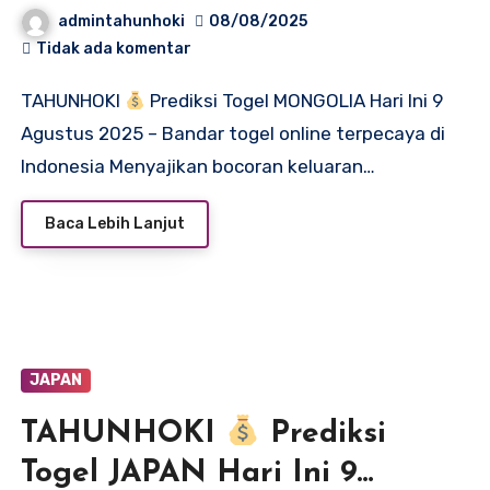
Agustus 2025
admintahunhoki
08/08/2025
Tidak ada komentar
TAHUNHOKI
Prediksi Togel MONGOLIA Hari Ini 9
Agustus 2025 – Bandar togel online terpecaya di
Indonesia Menyajikan bocoran keluaran…
Baca Lebih Lanjut
JAPAN
TAHUNHOKI
Prediksi
Togel JAPAN Hari Ini 9